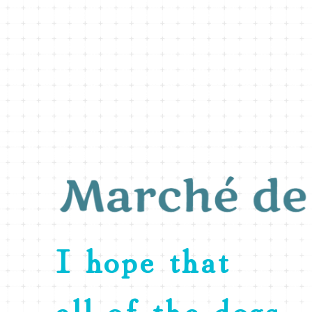
I hope that
all of the dogs